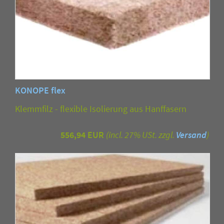
KONOPE flex
Klemmfilz - flexible Isolierung aus Hanffasern
556,94 EUR
(incl. 27% USt. zzgl.
Versand
)