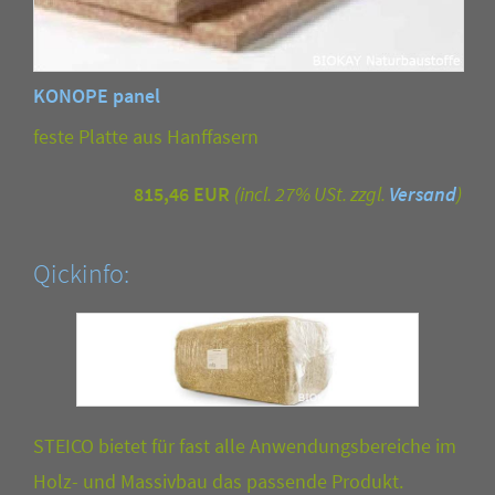
KONOPE panel
feste Platte aus Hanffasern
815,46 EUR
(incl. 27% USt. zzgl.
Versand
)
Qickinfo:
STEICO bietet für fast alle Anwendungsbereiche im
Holz- und Massivbau das passende Produkt.