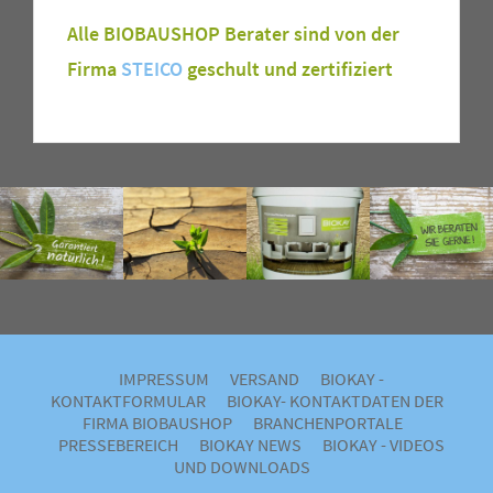
Alle BIOBAUSHOP Berater sind von der
Firma
STEICO
geschult und zertifiziert
IMPRESSUM
VERSAND
BIOKAY -
KONTAKTFORMULAR
BIOKAY- KONTAKTDATEN DER
FIRMA BIOBAUSHOP
BRANCHENPORTALE
PRESSEBEREICH
BIOKAY NEWS
BIOKAY - VIDEOS
UND DOWNLOADS