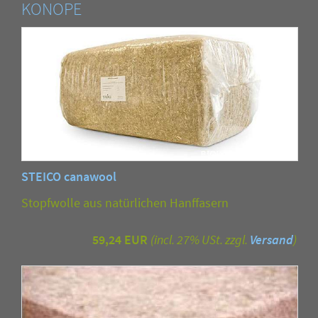
KONOPE
STEICO canawool
Stopfwolle aus natürlichen Hanffasern
59,24 EUR
(incl. 27% USt. zzgl.
Versand
)