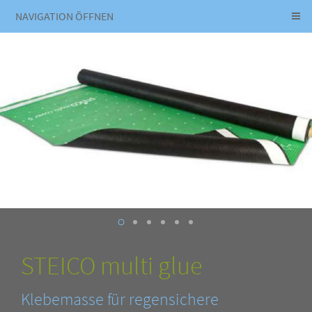
NAVIGATION ÖFFNEN
STEICO multi glue
Klebemasse für regensichere