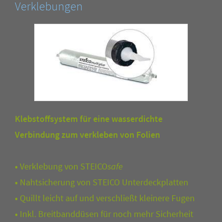
Verklebungen
Klebstoffsystem für eine wasserdichte
Verbindung zum verkleben von Folien
•
Verklebung von STEICO
safe
•
Nahtsicherung von STEICO Unterdeckplatten
•
Quillt leicht auf und verschließt kleinere Fugen
•
Inkl. Breitbanddüsen für noch mehr Sicherheit