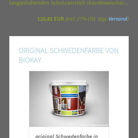
langanhaltenden Schutzanstrich skandinavischer...
120,81 EUR
(incl. 27% USt. zzgl.
Versand
)
ORIGINAL SCHWEDENFARBE VON
BIOKAY
original Schwedenfarbe in