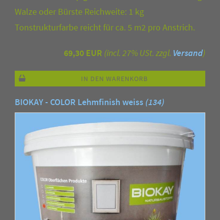
Walze oder Bürste Reichweite: 1 kg
Tonstrukturfarbe reicht für ca. 5 m2 pro Anstrich.
69,30 EUR
(incl. 27% USt. zzgl.
Versand
)
IN DEN WARENKORB
BIOKAY - COLOR Lehmfinish weiss
(134)