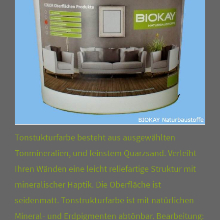
Tonstukturfarbe besteht aus ausgewählten
Tonmineralien, und feinstem Quarzsand. Verleiht
Ihren Wänden eine leicht reliefartige Struktur mit
mineralischer Haptik. Die Oberfläche ist
seidenmatt. Tonstrukturfarbe ist mit natürlichen
Mineral- und Erdpigmenten abtönbar. Bearbeitung: