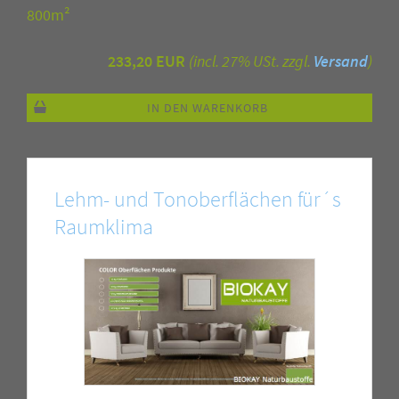
800m²
233,20 EUR
(incl. 27% USt. zzgl.
Versand
)
IN DEN WARENKORB
Lehm- und Tonoberflächen für´s
Raumklima