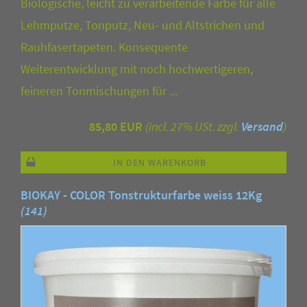
Biologische, leicht zu verarbeitende Farbe für alle
Lehmputze, Tonputz, Neu- und Altstrichen und
Rauhfasertapeten. Konsequente
Weiterentwicklung mit noch hochwertigeren,
feineren Tonmischungen für ...
85,80 EUR
(incl. 27% USt. zzgl.
Versand
)
IN DEN WARENKORB
BIOKAY - COLOR Tonstrukturfarbe weiss 12Kg
(141)