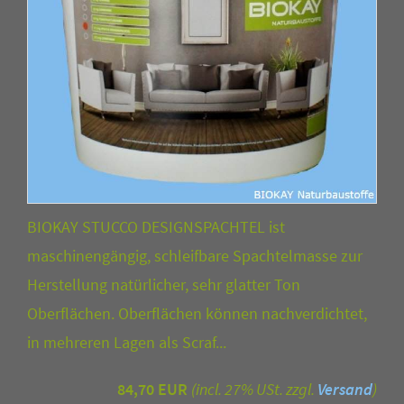
BIOKAY STUCCO DESIGNSPACHTEL ist
maschinengängig, schleifbare Spachtelmasse zur
Herstellung natürlicher, sehr glatter Ton
Oberflächen. Oberflächen können nachverdichtet,
in mehreren Lagen als Scraf...
84,70 EUR
(incl. 27% USt. zzgl.
Versand
)