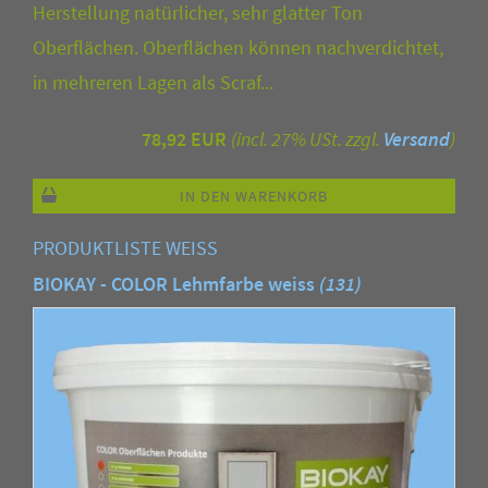
Herstellung natürlicher, sehr glatter Ton
Oberflächen. Oberflächen können nachverdichtet,
in mehreren Lagen als Scraf...
78,92 EUR
(incl. 27% USt. zzgl.
Versand
)
IN DEN WARENKORB
PRODUKTLISTE WEISS
BIOKAY - COLOR Lehmfarbe weiss
(131)