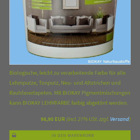
Biologische, leicht zu verarbeitende Farbe für alle
Lehmputze, Tonputz, Neu- und Altstrichen und
Rauhfasertapeten. Mit BIOKAY Pigmentmischungen
kann BIOKAY LEHMFARBE farbig abgetönt werden.
98,90 EUR
(incl. 27% USt. zzgl.
Versand
)
IN DEN WARENKORB