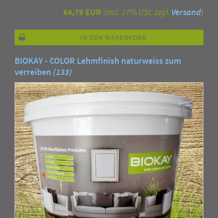
64,79 EUR
(incl. 27% USt. zzgl.
Versand
)
IN DEN WARENKORB
BIOKAY - COLOR Lehmfinish naturweiss zum
verreiben
(133)