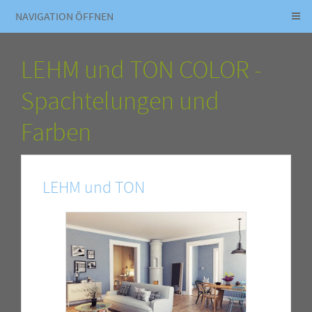
NAVIGATION ÖFFNEN
LEHM und TON COLOR -
Spachtelungen und
Farben
LEHM und TON