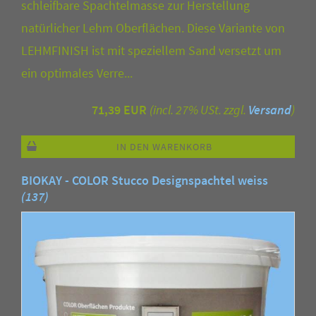
schleifbare Spachtelmasse zur Herstellung
natürlicher Lehm Oberflächen. Diese Variante von
LEHMFINISH ist mit speziellem Sand versetzt um
ein optimales Verre...
71,39 EUR
(incl. 27% USt. zzgl.
Versand
)
IN DEN WARENKORB
BIOKAY - COLOR Stucco Designspachtel weiss
(137)